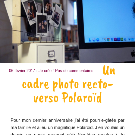
Un
06 février 2017
/
Je crée
/
Pas de commentaires
cadre photo recto-
verso Polaroïd
Pour mon dernier anniversaire j’ai été pourrie-gâtée par
ma famille et ai eu un magnifique Polaroid. J’en voulais un
depuis un sacré moment déjà (
hashtag mouton
) Je