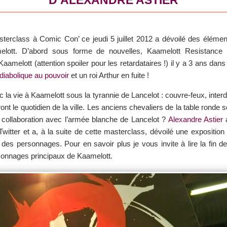
sterclass à Comic Con’ ce jeudi 5 juillet 2012 a dévoilé des éléme
elott. D’abord sous forme de nouvelles, Kaamelott Resistance 
aamelott (attention spoiler pour les retardataires !) il y a 3 ans d
diabolique au pouvoir
et un roi Arthur en fuite !
la vie à Kaamelott sous la tyrannie de Lancelot : couvre-feux, inte
ront le quotidien de la ville. Les anciens chevaliers de la table ronde
ou collaboration avec l’armée blanche de Lancelot ?
Alexandre Astier
a
itter et a, à la suite de cette masterclass, dévoilé une expositi
on des personnages. Pour en savoir plus je vous invite à lire la fin d
rsonnages principaux de Kaamelott.