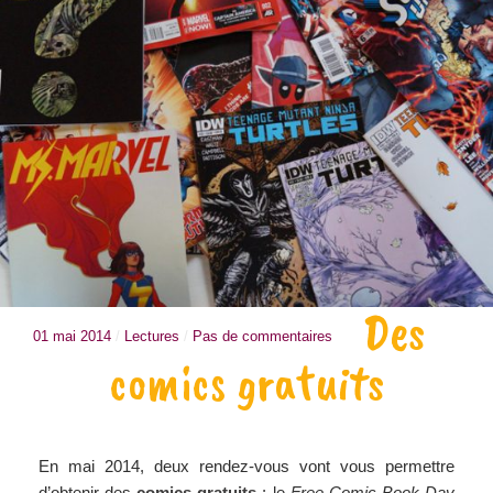
Des
01 mai 2014
/
Lectures
/
Pas de commentaires
comics gratuits
En mai 2014, deux rendez-vous vont vous permettre
d’obtenir des
comics gratuits
: le
Free Comic Book Day