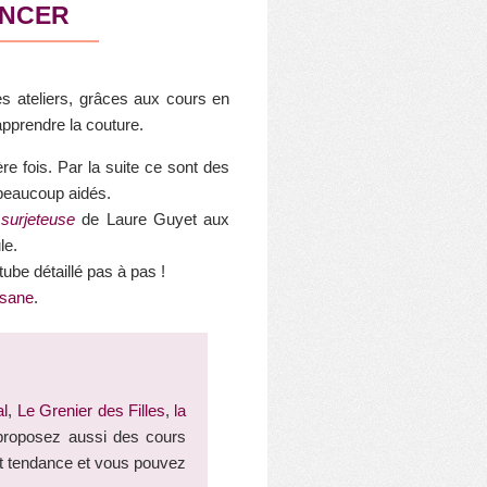
ENCER
es ateliers, grâces aux cours en
pprendre la couture.
e fois. Par la suite ce sont des
 beaucoup aidés.
surjeteuse
de Laure Guyet aux
le.
tube détaillé pas à pas !
esane
.
al
,
Le Grenier des Filles
,
la
s proposez aussi des cours
est tendance et vous pouvez