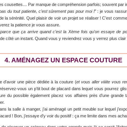
es cousettes… Par manque de compréhension parfois; souvent par ina
 pas du tout patiente, c’est sûrement pas pour moi !
” : je vous rassu
e la sérénité. Quel plaisir de voir un projet se réaliser ! C’est comme to
verez la patience je vous assure.
(
parce que ça arrive quand c’est la Xème fois qu’on essaye de po
t de côté un instant. Quand vous y reviendrez vous y verrez plus clair
4. AMÉNAGEZ UN ESPACE COUTURE
 d’avoir une pièce dédiée à la couture (
et vous aller viiiite vous 
 réservez-vous un p’tit bout de placard dans lequel vous pourrez glis
ure du possible également placez vos affaires près d’une grande ta
er.
ans la salle à manger, j’ai aménagé un petit meuble sur lequel j’
lacard ! Bon, j’essaye d’y voir du positif : ça me limite dans mes acha
i de réserver un créneau dans votre agenda mais là ça serait “
faite