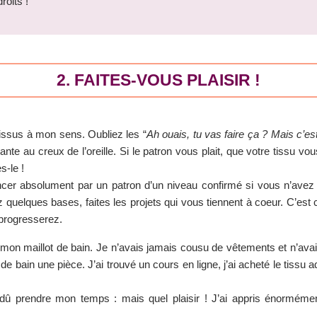
roits !
2. FAITES-VOUS PLAISIR !
tissus à mon sens. Oubliez les “
Ah ouais, tu vas faire ça ? Mais c’es
nte au creux de l’oreille. Si le patron vous plait, que votre tissu vo
s-le !
er absolument par un patron d’un niveau confirmé si vous n’avez
quelques bases, faites les projets qui vous tiennent à coeur. C’es
 progresserez.
 mon maillot de bain. Je n’avais jamais cousu de vêtements et n’avai
 de bain une pièce. J’ai trouvé un cours en ligne, j’ai acheté le tissu 
ai dû prendre mon temps : mais quel plaisir ! J’ai appris énorméme