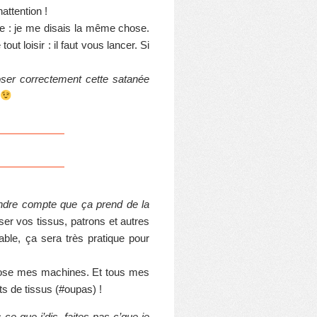
ttention !
re : je me disais la même chose.
ut loisir : il faut vous lancer. Si
ser correctement cette satanée
rendre compte que ça prend de la
ser vos tissus, patrons et autres
ble, ça sera très pratique pour
expose mes machines. Et tous mes
ts de tissus (#oupas) !
s ce que j’dis, faites pas c’que je