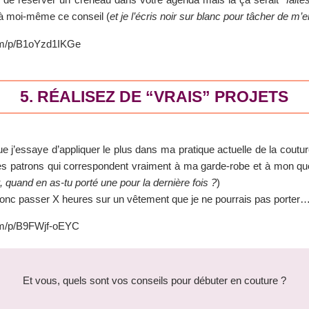
e à moi-même ce conseil (
et je l’écris noir sur blanc pour tâcher de m’
om/p/B1oYzd1IKGe
5. RÉALISEZ DE “VRAIS” PROJETS
ue j’essaye d’appliquer le plus dans ma pratique actuelle de la coutur
des patrons qui correspondent vraiment à ma garde-robe et à mon quo
quand en as-tu porté une pour la dernière fois ?
)
c passer X heures sur un vêtement que je ne pourrais pas porter
om/p/B9FWjf-oEYC
Et vous, quels sont vos conseils pour débuter en couture ?