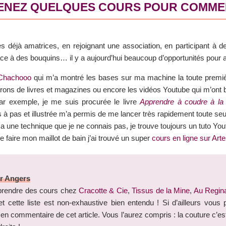
RENEZ QUELQUES COURS POUR COMM
déjà amatrices, en rejoignant une association, en participant à d
ce à des bouquins… il y a aujourd’hui beaucoup d’opportunités pour a
Chachooo
qui m’a montré les bases sur ma machine la toute premièr
atrons de livres et magazines ou encore les vidéos Youtube qui m’ont
ar exemple, je me suis procurée le livre
Apprendre à coudre à la 
s à pas et illustrée m’a permis de me lancer très rapidement toute seu
y a une technique que je ne connais pas, je trouve toujours un tuto You
 faire mon maillot de bain j’ai trouvé un super
cours en ligne sur Art
r Angers
prendre des cours chez
Cracotte & Cie
,
Tissus de la Mine
,
Au Regin
t cette liste est non-exhaustive bien entendu ! Si d’ailleurs vou
r en commentaire de cet article. Vous l’aurez compris : la couture c’