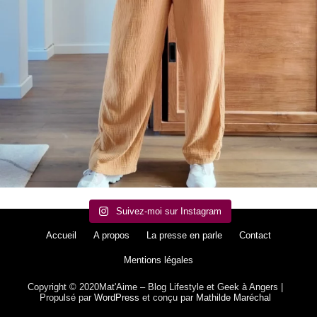
Suivez-moi sur Instagram
Accueil
A propos
La presse en parle
Contact
Mentions légales
Copyright © 2020Mat'Aime – Blog Lifestyle et Geek à Angers |
Propulsé par
WordPress
et conçu par
Mathilde Maréchal