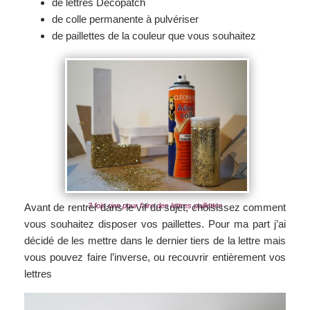
de lettres Décopatch
de colle permanente à pulvériser
de paillettes de la couleur que vous souhaitez
3 fois rien pour faire des lettres paillettes
Avant de rentrer dans le vif du sujet, choisissez comment
vous souhaitez disposer vos paillettes. Pour ma part j’ai
décidé de les mettre dans le dernier tiers de la lettre mais
vous pouvez faire l’inverse, ou recouvrir entièrement vos
lettres