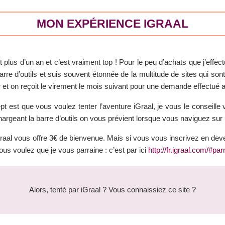
MON EXPÉRIENCE IGRAAL
t plus d’un an et c’est vraiment top ! Pour le peu d’achats que j’effe
a barre d’outils et suis souvent étonnée de la multitude de sites qui s
r et on reçoit le virement le mois suivant pour une demande effectué a
pt est que vous voulez tenter l’aventure iGraal, je vous le conseill
échargeant la barre d’outils on vous prévient lorsque vous naviguez sur 
raal vous offre 3€ de bienvenue. Mais si vous vous inscrivez en deve
us voulez que je vous parraine : c’est par ici
http://fr.igraal.com/#p
Alors, tenté par iGraal ? Vous connaissiez ce site ?