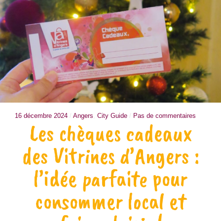
16 décembre 2024
/
Angers
,
City Guide
/
Pas de commentaires
Les chèques cadeaux
des Vitrines d’Angers :
l’idée parfaite pour
consommer local et