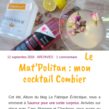
Le
12 septembre 2018
/
ARCHIVES
/
1 commentaire
Mat’Politan : mon
cocktail Combier
Cet été, Alison du blog
La Fabrique Éclectique
, nous a
emmené à
Saumur pour une sortie surprise
. Arrivées sur
place avec Caro, Morgane et Chachooo, nous avons pu