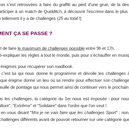
n s’est retrouvées à faire du graffiti au pied d’une grue, de la d
rticiper à un match de Quidditch, à découvrir l’escrime dans le plu
tellement il y a de challenges (
25 au total !
)
ENT ÇA SE PASSE ?
t de faire
le maximum de challenges possible
entre 9h et 17h.
é-expliquer les règles à tout le monde, puis pour s’échauffer en musiq
es énigmes pour récupérer son
roadbook
.
 c’est lui qui nous donne le programme et dévoile les challenges à
que énigme donne un lieu où se rendre pour effectuer son challenge
 feuille de pointage qui nous permet ainsi de continuer vers le prochain
s les challenges, la catégorie du 1er nous est imposée : pour nous 
ture”, “Extrême” et “Solidaire” dans l’ordre que l’on veut !
r en vous disant “
Moi je ne vais faire que les challenges Sport
” : non
challenges différents avant de pouvoir retourner sur une catégorie qu