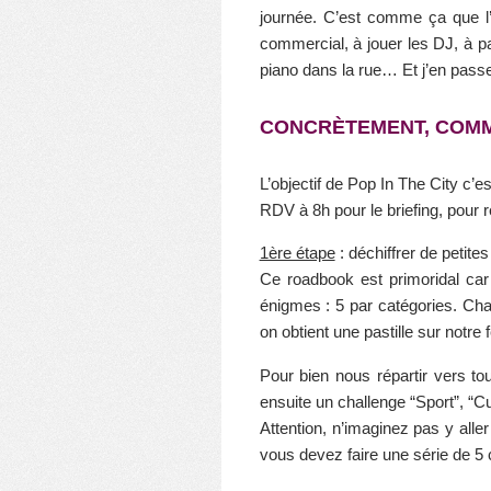
journée. C’est comme ça que l’o
commercial, à jouer les DJ, à pa
piano dans la rue… Et j’en passe 
CONCRÈTEMENT, COMM
L’objectif de Pop In The City c’es
RDV à 8h pour le briefing, pour r
1ère étape
: déchiffrer de petit
Ce roadbook est primoridal car
énigmes : 5 par catégories. Cha
on obtient une pastille sur notre
Pour bien nous répartir vers tou
ensuite un challenge “Sport”, “Cul
Attention, n’imaginez pas y alle
vous devez faire une série de 5 