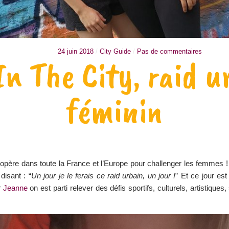
24 juin 2018
/
City Guide
/
Pas de commentaires
In The City, raid u
féminin
opère dans toute la France et l’Europe pour challenger les femmes 
disant : “
Un jour je le ferais ce raid urbain, un jour !
” Et ce jour es
r
Jeanne
on est parti relever des défis sportifs, culturels, artistique