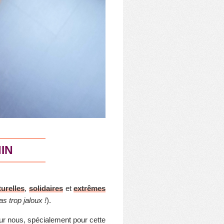
NIN
turelles
,
solidaires
et
extrêmes
s trop jaloux !
).
ur nous, spécialement pour cette