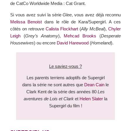
de CatCo Worldwide Media : Cat Grant.
Si vous avez suivi la série
Glee
, vous avez déjà reconnu
Melissa Benoist
dans le rôle de Kara/Supergirl. A ces
côtés on retrouve
Calista Flockhart
(
Ally McBeal
),
Chyler
Leigh
(
Grey’s Anatomy
),
Mehcad Brooks
(
Desperate
Housewives
) ou encore
David Harewood
(
Homeland
).
Le saviez-vous ?
Les parents terriens adoptifs de Supergirl
dans la série ne sont autres que
Dean Cain
le
Clark Kent de la série des années 80
Les
aventures de Lois et Clark
et
Helen Slater
la
Supergirl du film !