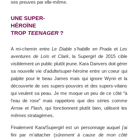
ses preuves par elle-même.
UNE SUPER-
HÉROÏNE
TROP
TEENAGER
?
A mi-chemin entre
Le Diable s’habille en Prada
et
Les
aventures de Loïs et Clark
, la Supergirl de 2015 cible
visiblement un public plutôt jeune. Kara Danvers doit gérer
sa nouvelle vie d’adulte/super-héroïne entre un coeur qui
palpite pour le beau James mais qui ignore Wynn et la
découverte de ses supers-pouvoirs et des supers-vilains
qui veulent sa peau. Je me moque un peu de ce côté “à
l’eau de rose” mais rappelons que des séries comme
Arrow
et
Flash
, qui fonctionnent plutôt bien, utilisent les
mêmes stratagèmes.
Finalement Kara/Supergirl est un personnage auquel j’ai
fini par m’attacher (
sûrement à cause de mon côté