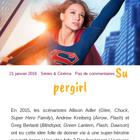
Su
21 janvier 2016
/
Séries & Cinéma
/
Pas de commentaires
pergirl
En 2015, les scénaristes Allison Adler (
Glee
,
Chuck
,
Super Hero Family
), Andrew Kreiberg (
Arrow
,
Flash
) et
Greg Berlanti (
Blindspot, Green Lantern, Flash, Dawson
)
ont eu cette idée folle de donner vie à une super-héroïne