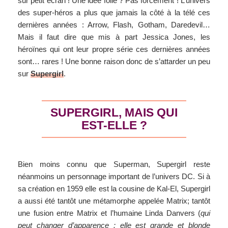
sur petit écran ! Une idée folle ? Pas forcément ! L’univers
des super-héros a plus que jamais la côté à la télé ces
dernières années : Arrow, Flash, Gotham, Daredevil…
Mais il faut dire que mis à part Jessica Jones, les
héroïnes qui ont leur propre série ces dernières années
sont… rares ! Une bonne raison donc de s’attarder un peu
sur
Supergirl
.
SUPERGIRL, MAIS QUI
EST-ELLE ?
Bien moins connu que Superman, Supergirl reste
néanmoins un personnage important de l’univers DC. Si à
sa création en 1959 elle est la cousine de Kal-El, Supergirl
a aussi été tantôt une métamorphe appelée Matrix; tantôt
une fusion entre Matrix et l’humaine Linda Danvers (
qui
peut changer d’apparence : elle est grande et blonde