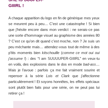
GIIIRL !
A chaque apparition du logo en fin de générique mes yeux
se meurent peu à peu… C’est une catastrophe ! Si bien
que j’hésite encore dans mon verdict : ne serais-ce pas
une sorte d’hommage visuel au graphisme des années 80
? C’est ce qu’on dit quand c’est moche, non ? Je suis un
peu méchante mais… attendez-vous tout de même à des
p’tits moments bien
kitschouille
(
comme ce mot oui oui
j’assume !
) : des “I am SUUUUPER-GIIIRL” en veux-tu
en voilà, des explosions dans le dos en mode
bad-ass
…
Mais je l’avoue : parfois ça me fait vraiment sourire et
repenser à la série
Lois et Clark
que j’affectionne
particulièrement ! Et soyons honnêtes, les effets spéciaux
sont plutôt bien faits pour une série, on ne peut pas lui
retirer ça !