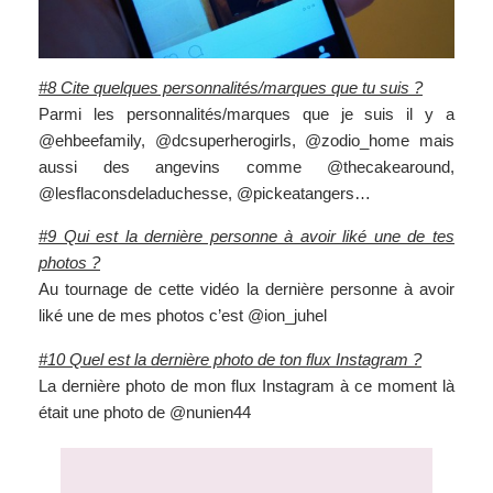
#8 Cite quelques personnalités/marques que tu suis ?
Parmi les personnalités/marques que je suis il y a
@ehbeefamily, @dcsuperherogirls, @zodio_home mais
aussi des angevins comme @thecakearound,
@lesflaconsdeladuchesse, @pickeatangers…
#9 Qui est la dernière personne à avoir liké une de tes
photos ?
Au tournage de cette vidéo la dernière personne à avoir
liké une de mes photos c’est @ion_juhel
#10 Quel est la dernière photo de ton flux Instagram ?
La dernière photo de mon flux Instagram à ce moment là
était une photo de @nunien44