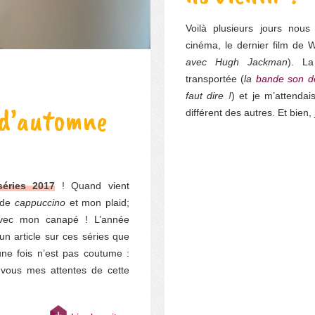
Voilà plusieurs jours nou
cinéma, le dernier film de W
avec Hugh Jackman
). La
transportée (
la
bande son d
faut dire !
) et je m’attenda
 d’automne
différent des autres. Et bien,
séries 2017
! Quand vient
 de
cappuccino
et mon plaid;
avec mon canapé ! L’année
 un article sur ces séries que
une fois n’est pas coutume :
 vous mes attentes de cette