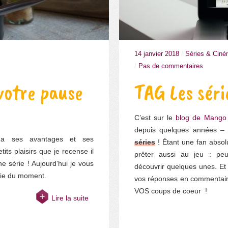
14 janvier 2018
/
Séries & Cin
/
Pas de commentaires
votre pause
TAG Les séri
C’est sur le
blog de Mango 
depuis quelques années – 
a a ses avantages et ses
séries
! Étant une fan absol
its plaisirs que je recense il
prêter aussi au jeu : pe
e série ! Aujourd’hui je vous
découvrir quelques unes. Et 
rie du moment.
vos réponses en commentaire
VOS coups de coeur !
Lire la suite