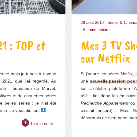
28 août 2018
/
Séries & Ciném
/
6 commentaires
21 : TOP et
Mes 3 TV Sh
sur Netflix
ncé mais je tenais à revenir
Si j’adore
les séries Netflix
, 
n 2021 que j’ai regardé. Au
une
nouvelle passion pour
rie : beaucoup de Marvel,
sur la célèbre plateforme ! 
livres et de chouettes séries
télé : fini donc les émissi
 belles séries : je n’ai été
Recherche Appartement ou
ule. Je vous dis tout
existait encore)… Mais Ne
désormais de bien bons mo
Lire la suite