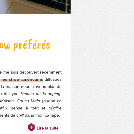
a
ow préférés
je me suis découvert récemment
 les show américains
diffusées
A la maison nous n’avons plus de
ons du type
Reines du Shopping
,
 Maison, Cousu Main
(quand ça
tflix pense à tout et m’offre
ments de
chill
dans mon canapé.
Lire la suite