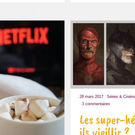
28 mars 2017
/
Séries & Ciném
/
3 commentaires
Les super-h
ils vieillir ?