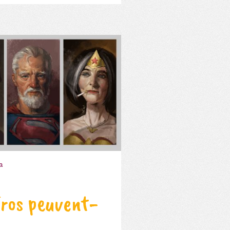
a
éros peuvent-