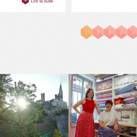
Lire la suite
1
2
3
4
»