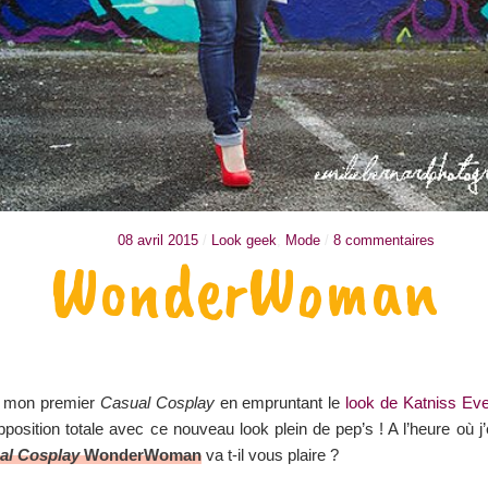
08 avril 2015
/
Look geek
,
Mode
/
8 commentaires
WonderWoman
is mon premier
Casual Cosplay
en empruntant le
look de Katniss Ev
opposition totale avec ce nouveau look plein de pep’s ! A l’heure où j’
al Cosplay
WonderWoman
va t-il vous plaire ?