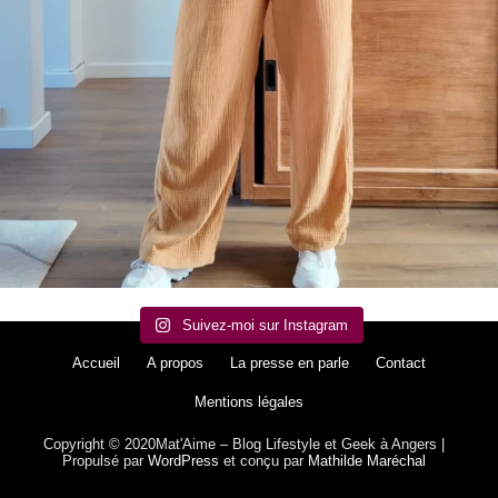
Suivez-moi sur Instagram
Accueil
A propos
La presse en parle
Contact
Mentions légales
Copyright © 2020Mat'Aime – Blog Lifestyle et Geek à Angers |
Propulsé par
WordPress
et conçu par
Mathilde Maréchal