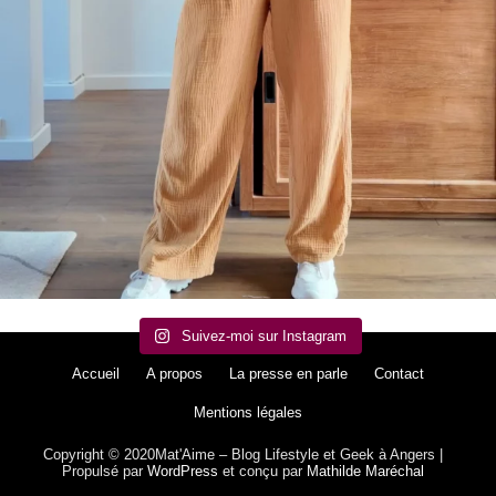
Suivez-moi sur Instagram
Accueil
A propos
La presse en parle
Contact
Mentions légales
Copyright © 2020Mat'Aime – Blog Lifestyle et Geek à Angers |
Propulsé par
WordPress
et conçu par
Mathilde Maréchal