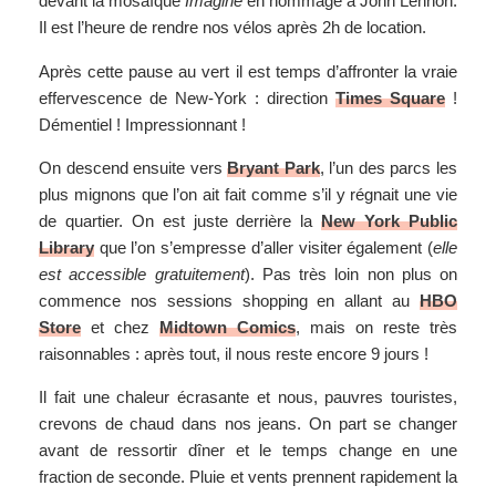
devant la mosaïque
Imagine
en hommage à John Lennon.
Il est l’heure de rendre nos vélos après 2h de location.
Après cette pause au vert il est temps d’affronter la vraie
effervescence de New-York : direction
Times Square
!
Démentiel ! Impressionnant !
On descend ensuite vers
Bryant Park
, l’un des parcs les
plus mignons que l’on ait fait comme s’il y régnait une vie
de quartier. On est juste derrière la
New York Public
Library
que l’on s’empresse d’aller visiter également (
elle
est accessible gratuitement
). Pas très loin non plus on
commence nos sessions shopping en allant au
HBO
Store
et chez
Midtown Comics
, mais on reste très
raisonnables : après tout, il nous reste encore 9 jours !
Il fait une chaleur écrasante et nous, pauvres touristes,
crevons de chaud dans nos jeans. On part se changer
avant de ressortir dîner et le temps change en une
fraction de seconde. Pluie et vents prennent rapidement la