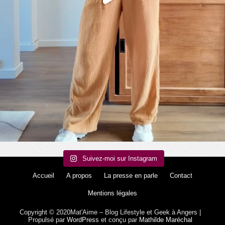
Suivez-moi sur Instagram
Accueil
A propos
La presse en parle
Contact
Mentions légales
Copyright © 2020Mat'Aime – Blog Lifestyle et Geek à Angers |
Propulsé par
WordPress
et conçu par
Mathilde Maréchal