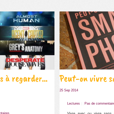
Peut-on vivre 
es à regarder…
25 Sep 2014
Lectures
| |
Pas de commentair
Vivre avec ou vivre sans
taires