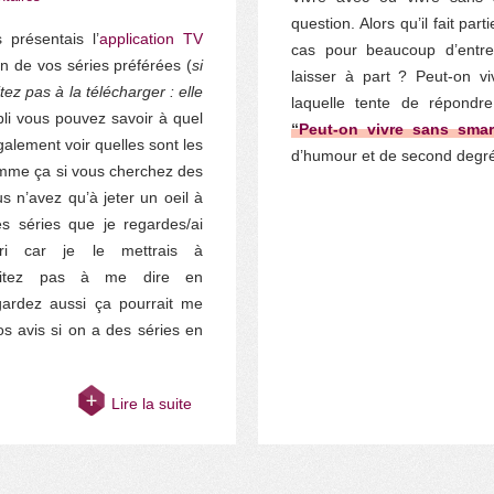
question. Alors qu’il fait par
 présentais l’
application TV
cas pour beaucoup d’entre
on de vos séries préférées (
si
laisser à part ? Peut-on v
ez pas à la télécharger : elle
laquelle tente de répondr
pli vous pouvez savoir à quel
“
Peut-on vivre sans sma
alement voir quelles sont les
d’humour et de second degré 
omme ça si vous cherchez des
s n’avez qu’à jeter un oeil à
es séries que je regardes/ai
ori car je le mettrais à
hésitez pas à me dire en
ardez aussi ça pourrait me
os avis si on a des séries en
Lire la suite