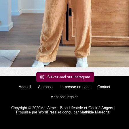
Suivez-moi sur Instagram
Accueil
A propos
La presse en parle
Contact
Mentions légales
Copyright © 2020Mat'Aime – Blog Lifestyle et Geek à Angers |
Propulsé par
WordPress
et conçu par
Mathilde Maréchal